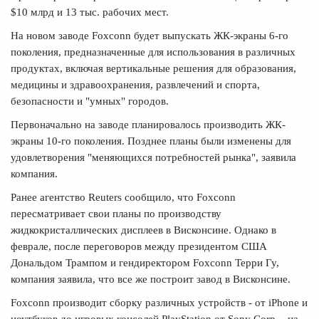
$10 млрд и 13 тыс. рабочих мест.
На новом заводе Foxconn будет выпускать ЖК-экраны 6-го
поколения, предназначенные для использования в различных
продуктах, включая вертикальные решения для образования,
медицины и здравоохранения, развлечений и спорта,
безопасности и "умных" городов.
Первоначально на заводе планировалось производить ЖК-
экраны 10-го поколения. Позднее планы были изменены для
удовлетворения "меняющихся потребностей рынка", заявила
компания.
Ранее агентство Reuters сообщило, что Foxconn
пересматривает свои планы по производству
жидкокристаллических дисплеев в Висконсине. Однако в
феврале, после переговоров между президентом США
Дональдом Трампом и гендиректором Foxconn Терри Гу,
компания заявила, что все же построит завод в Висконсине.
Foxconn производит сборку различных устройств - от iPhone и
ноутбуков до игровых консолей PlayStation от Sony Corp. - на