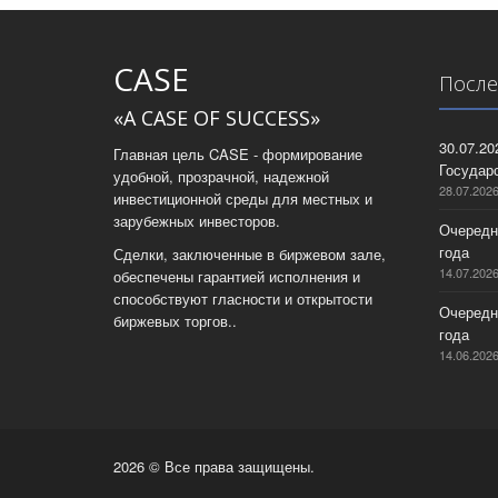
CASE
После
«A CASE OF SUCCESS»
30.07.2
Главная цель CASE - формирование
Государс
удобной, прозрачной, надежной
28.07.202
инвестиционной среды для местных и
зарубежных инвесторов.
Очередн
года
Сделки, заключенные в биржевом зале,
14.07.202
обеспечены гарантией исполнения и
способствуют гласности и открытости
Очередн
биржевых торгов..
года
14.06.202
2026 © Все права защищены.