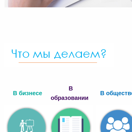
В
В бизн
есе
В обществ
образовании