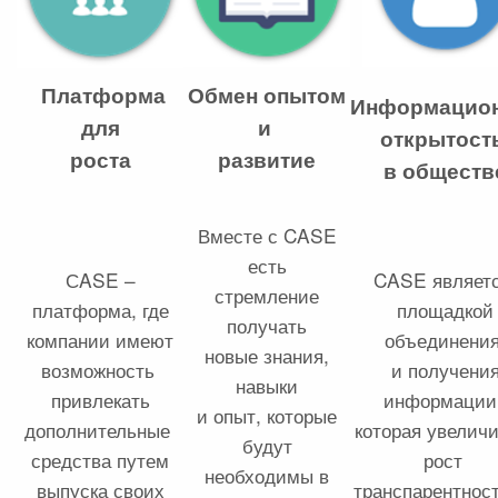
Платформа
Обмен опытом
Информацио
для
и
открытост
роста
развитие
в обществ
Вместе с CASE
есть
СASE –
CASE являет
стремление
платформа, где
площадкой
получать
компании имеют
объединени
новые знания,
возможность
и получени
навыки
привлекать
информации
и опыт, которые
дополнительные
которая увеличи
будут
средства путем
рост
необходимы в
выпуска своих
транспарентнос