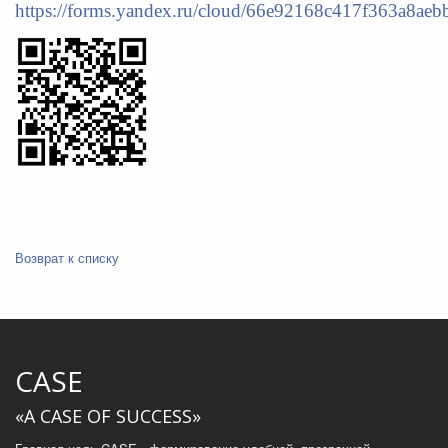
https://forms.yandex.ru/cloud/66e92168c417f363a8aeb
Возврат к списку
CASE
«A CASE OF SUCCESS»