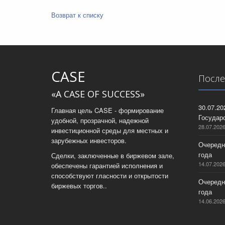
Возврат к списку
CASE
После
«A CASE OF SUCCESS»
30.07.2
Главная цель CASE - формирование
Государс
удобной, прозрачной, надежной
28.07.202
инвестиционной среды для местных и
зарубежных инвесторов.
Очередн
года
Сделки, заключенные в биржевом зале,
14.07.202
обеспечены гарантией исполнения и
способствуют гласности и открытости
Очередн
биржевых торгов..
года
14.06.202