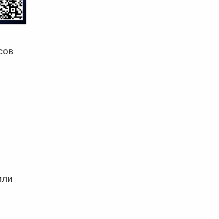
сов
или