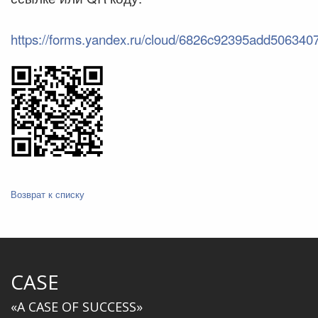
https://forms.yandex.ru/cloud/6826c92395add506340
Возврат к списку
CASE
«A CASE OF SUCCESS»