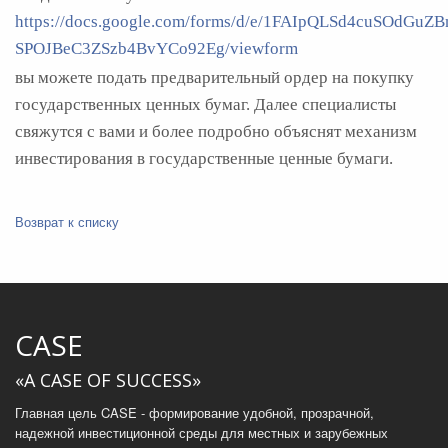
https://docs.google.com/forms/d/e/1FAIpQLSd4cuSOdGu
SPOJBeC3ZSzb4BvYCo92Eg/viewform
вы можете подать предварительный ордер на покупку
государственных ценных бумаг. Далее специалисты
свяжутся с вами и более подробно объяснят механизм
инвестирования в государственные ценные бумаги.
Возврат к списку
CASE
«A CASE OF SUCCESS»
Главная цель CASE - формирование удобной, прозрачной,
надежной инвестиционной среды для местных и зарубежных