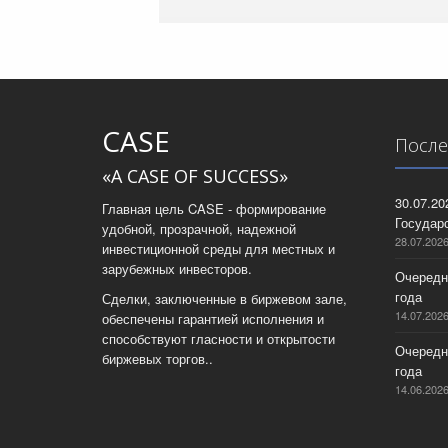
CASE
После
«A CASE OF SUCCESS»
30.07.2
Главная цель CASE - формирование
Государс
удобной, прозрачной, надежной
28.07.202
инвестиционной среды для местных и
зарубежных инвесторов.
Очередн
года
Сделки, заключенные в биржевом зале,
14.07.202
обеспечены гарантией исполнения и
способствуют гласности и открытости
Очередн
биржевых торгов..
года
14.06.202