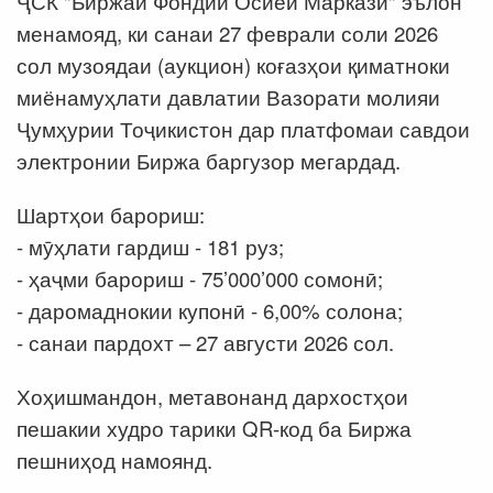
ҶСК "Биржаи Фондии Осиёи Марказӣ" эълон
менамояд, ки санаи 27 феврали соли 2026
сол музоядаи (аукцион) коғазҳои қиматноки
миёнамуҳлати давлатии Вазорати молияи
Ҷумҳурии Тоҷикистон дар платфомаи савдои
электронии Биржа баргузор мегардад.
Шартҳои барориш:
- мӯҳлати гардиш - 181 руз;
- ҳаҷми барориш - 75’000’000 сомонӣ;
- даромаднокии купонӣ - 6,00% солона;
- санаи пардохт – 27 августи 2026 сол.
Хоҳишмандон, метавонанд дархостҳои
пешакии худро тарики QR-код ба Биржа
пешниҳод намоянд.