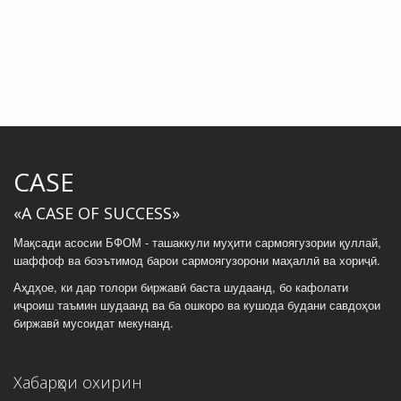
CASE
«A CASE OF SUCCESS»
Мақсади асосии БФОМ - ташаккули муҳити сармоягузории қуллай,
шаффоф ва боэътимод барои сармоягузорони маҳаллӣ ва хориҷӣ.
Аҳдҳое, ки дар толори биржавӣ баста шудаанд, бо кафолати
иҷроиш таъмин шудаанд ва ба ошкоро ва кушода будани савдоҳои
биржавӣ мусоидат мекунанд.
Хабарҳои охирин