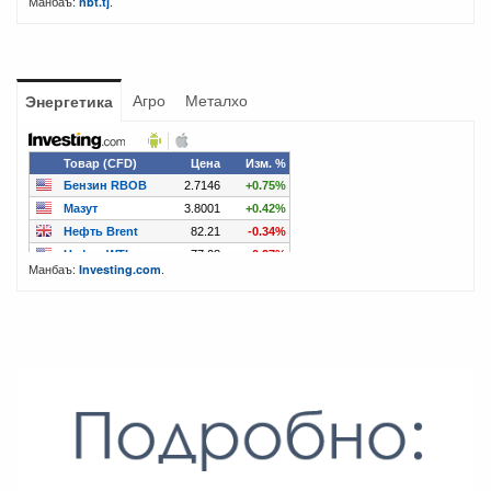
Манбаъ:
.
nbt.tj
Агро
Металхо
Энергетика
Манбаъ:
.
Investing.com