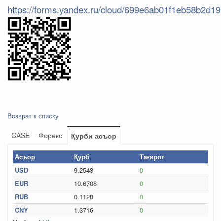
https://forms.yandex.ru/cloud/699e6ab01f1eb58b2d19
Возврат к списку
CASE
Форекс
Қурби асъор
Асъор
Қурб
Тағирот
USD
9.2548
0
EUR
10.6708
0
RUB
0.1120
0
CNY
1.3716
0