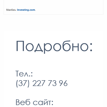
Манбаъ:
.
Investing.com