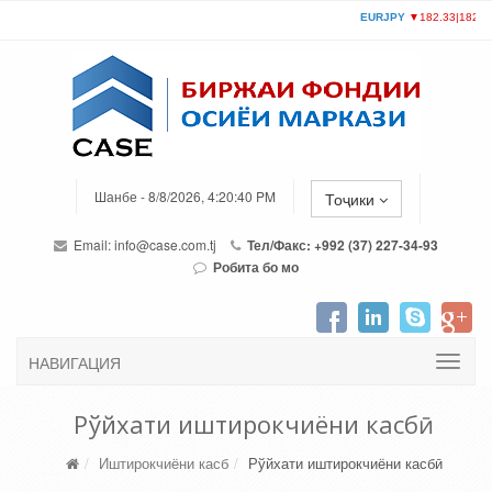
Шанбе - 8/8/2026, 4:20:40 PM
Тоҷики
Email:
info@case.com.tj
Тел/Факс: +992 (37) 227-34-93
Робита бо мо
НАВИГАЦИЯ
Рўйхати иштирокчиёни касбӣ
Иштирокчиёни касб
Рўйхати иштирокчиёни касбӣ