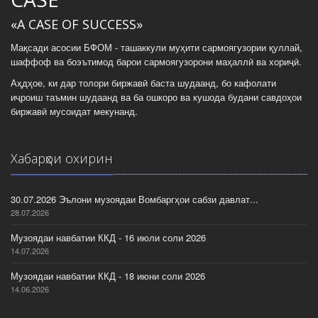
«A CASE OF SUCCESS»
Мақсади асосии БФОМ - ташаккули муҳити сармоягузории қуллай,
шаффоф ва боэътимод барои сармоягузорони маҳаллӣ ва хориҷӣ.
Аҳдҳое, ки дар толори биржавӣ баста шудаанд, бо кафолати
иҷроиш таъмин шудаанд ва ба ошкоро ва кушода будани савдоҳои
биржавӣ мусоидат мекунанд.
Хабарҳои охирин
30.07.2026 Эълони музоядаи Вомбаргҳои сабзи давлат...
28.07.2026
Музоядаи навбатии ККД - 16 июли соли 2026
14.07.2026
Музоядаи навбатии ККД - 18 июни соли 2026
14.06.2026