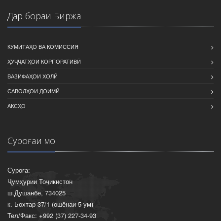
Дар бораи Биржа
КУМИТАҲО ВА КОМИССИЯ
ҲУҶҶАТҲОИ КОРПОРАТИВӢ
ВАЗИФАҲОИ ХОЛӢ
САВОЛҲОИ ДОИМӢ
АКСҲО
Суроғаи мо
Суроға:
Ҷумҳурии Тоҷикистон
ш.Душанбе, 734025
к. Бохтар 37/1 (ошёнаи 5-ум)
Тел/Факс: +992 (37) 227-34-93