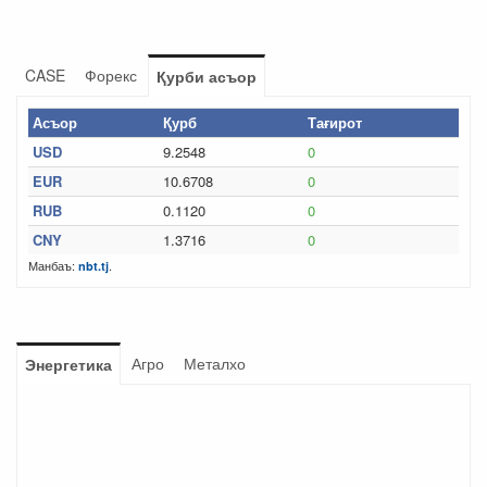
CASE
Форекс
Қурби асъор
Асъор
Қурб
Тағирот
USD
9.2548
0
EUR
10.6708
0
RUB
0.1120
0
CNY
1.3716
0
Манбаъ:
.
nbt.tj
Агро
Металхо
Энергетика