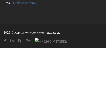
Email:
info@case.com.tj
2026 © Ҳамаи ҳуқуқҳо ҳимоя шудаанд.