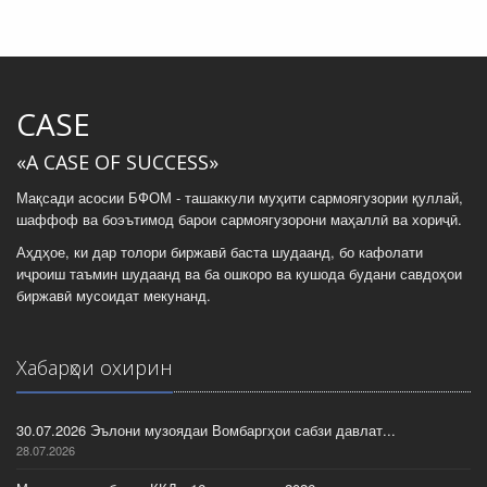
CASE
«A CASE OF SUCCESS»
Мақсади асосии БФОМ - ташаккули муҳити сармоягузории қуллай,
шаффоф ва боэътимод барои сармоягузорони маҳаллӣ ва хориҷӣ.
Аҳдҳое, ки дар толори биржавӣ баста шудаанд, бо кафолати
иҷроиш таъмин шудаанд ва ба ошкоро ва кушода будани савдоҳои
биржавӣ мусоидат мекунанд.
Хабарҳои охирин
30.07.2026 Эълони музоядаи Вомбаргҳои сабзи давлат...
28.07.2026