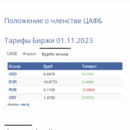
Положение о членстве ЦАФБ
Тарифы Биржи 01.11.2023
CASE
Форекс
Қурби асъор
Асъор
Қурб
Тағирот
USD
9.2476
0.0103
EUR
10.6773
0.0064
RUB
0.1135
-0.0004
CNY
1.3702
0.0015
Манбаъ:
.
nbt.tj