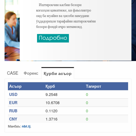
Иштирокчии касбии бозори
коғазҳои қиматноке, ки фаъолиятро
оид ба муайян ва ҳисоби намудани
ӯҳдадориҳои тарафайни иштирокчиёни
бозори фондӣ иҷро менамояд.
CASE
Форекс
Қурби асъор
Асъор
Қурб
Тағирот
USD
9.2548
0
EUR
10.6708
0
RUB
0.1120
0
CNY
1.3716
0
Манбаъ:
.
nbt.tj