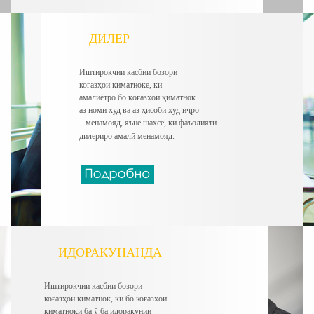
ДИЛЕР
Иштирокчии касбии бозори
коғазҳои қиматноке, ки
амалиётро бо қоғазҳои қиматнок
аз номи худ ва аз ҳисоби худ иҷро
менамояд, яъне шахсе, ки фаъолияти
дилериро амалӣ менамояд.
ИДОРАКУНАНДА
Иштирокчии касбии бозори
коғазҳои қиматнок, ки бо коғазҳои
қиматноки ба ў ба идоракунии