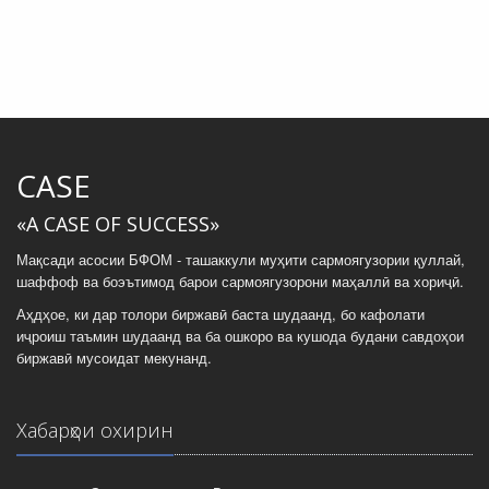
CASE
«A CASE OF SUCCESS»
Мақсади асосии БФОМ - ташаккули муҳити сармоягузории қуллай,
шаффоф ва боэътимод барои сармоягузорони маҳаллӣ ва хориҷӣ.
Аҳдҳое, ки дар толори биржавӣ баста шудаанд, бо кафолати
иҷроиш таъмин шудаанд ва ба ошкоро ва кушода будани савдоҳои
биржавӣ мусоидат мекунанд.
Хабарҳои охирин