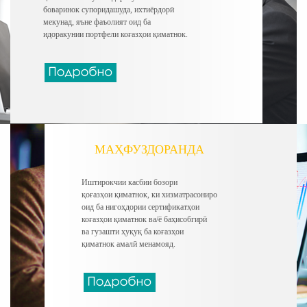
боваринок супоридашуда, ихтиёрдорӣ
мекунад, яъне фаъолият оид ба
идоракунии портфели коғазҳои қиматнок.
МАҲФУЗДОРАНДА
Иштирокчии касбии бозори
қоғазҳои қиматнок, ки хизматрасониро
оид ба нигоҳдории сертификатҳои
коғазҳои қиматнок ва/ё баҳисобгирӣ
ва гузашти ҳуқуқ ба коғазҳои
қиматнок амалӣ менамояд.