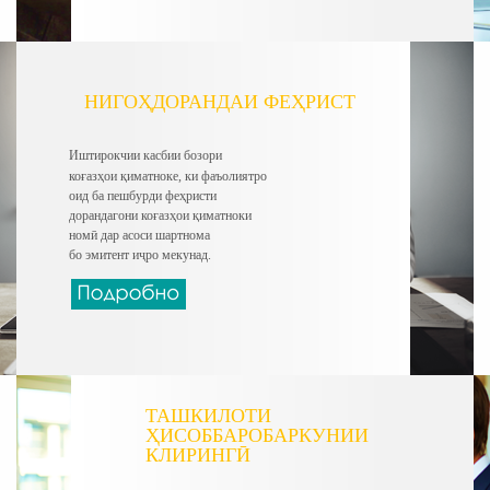
НИГОҲДОРАНДАИ ФЕҲРИСТ
Иштирокчии касбии бозори
коғазҳои қиматноке, ки фаъолиятро
оид ба пешбурди феҳристи
дорандагони коғазҳои қиматноки
номӣ
дар асоси шартнома
бо эмитент иҷро мекунад.
ТАШКИЛОТИ
ҲИСОББАРОБАРКУНИИ
КЛИРИНГӢ