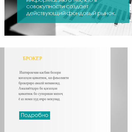
БРОКЕР
Иштирокчии касбии бозори
коғазҳои қиматнок, ки фаъолияти
брокериро амалӣ менамояд.
Амалиётҳоро бо қоғазҳои
қиматнок бо супориши мизоҷ
ё аз номи худ
иҷро мекунад.