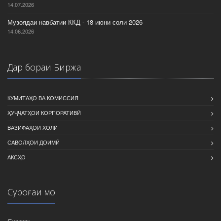
14.07.2026
Музоядаи навбатии ККД - 18 июни соли 2026
14.06.2026
Дар бораи Биржа
КУМИТАҲО ВА КОМИССИЯ
ҲУҶҶАТҲОИ КОРПОРАТИВӢ
ВАЗИФАҲОИ ХОЛӢ
САВОЛҲОИ ДОИМӢ
АКСҲО
Суроғаи мо