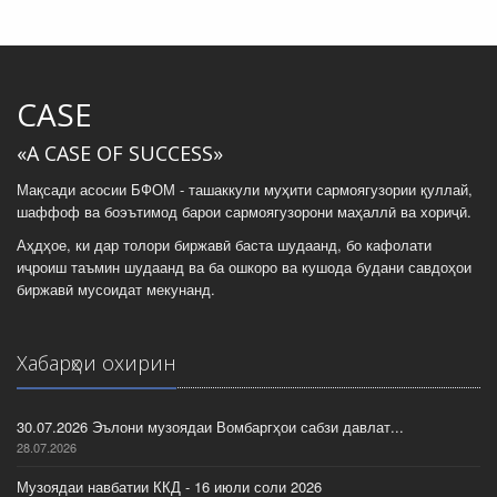
CASE
«A CASE OF SUCCESS»
Мақсади асосии БФОМ - ташаккули муҳити сармоягузории қуллай,
шаффоф ва боэътимод барои сармоягузорони маҳаллӣ ва хориҷӣ.
Аҳдҳое, ки дар толори биржавӣ баста шудаанд, бо кафолати
иҷроиш таъмин шудаанд ва ба ошкоро ва кушода будани савдоҳои
биржавӣ мусоидат мекунанд.
Хабарҳои охирин
30.07.2026 Эълони музоядаи Вомбаргҳои сабзи давлат...
28.07.2026
Музоядаи навбатии ККД - 16 июли соли 2026