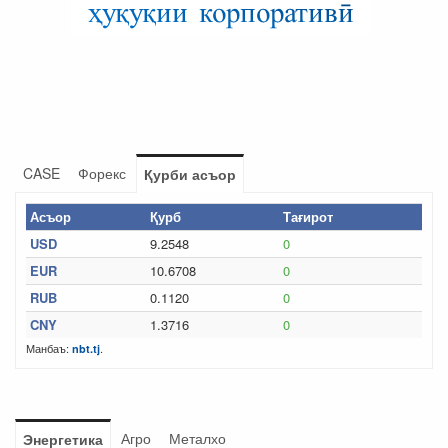
CASE
Форекс
Қурби асъор
Асъор
Қурб
Тағирот
USD
9.2548
0
EUR
10.6708
0
RUB
0.1120
0
CNY
1.3716
0
Манбаъ:
.
nbt.tj
Агро
Металхо
Энергетика