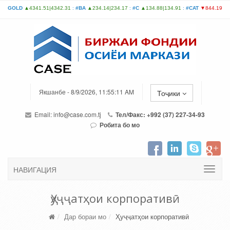
Якшанбе - 8/9/2026, 11:55:11 AM
Тоҷики
Email:
info@case.com.tj
Тел/Факс: +992 (37) 227-34-93
Робита бо мо
НАВИГАЦИЯ
Ҳуҷҷатҳои корпоративӣ
Дар бораи мо
Ҳуҷҷатҳои корпоративӣ