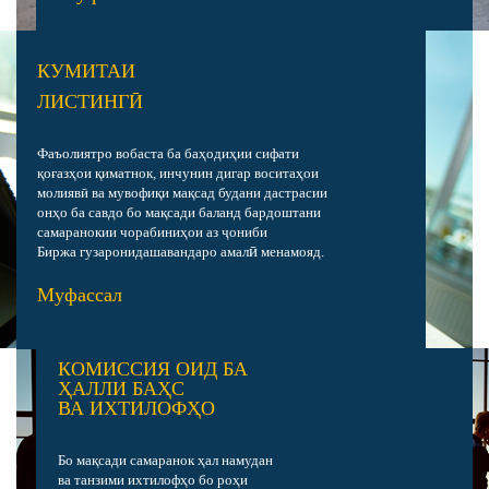
КУМИТАИ
ЛИСТИНГӢ
Фаъолиятро вобаста ба баҳодиҳии сифати
қоғазҳои қиматнок, инчунин дигар воситаҳои
молияв
ӣ
ва мувофиқи мақсад будани дастрасии
онҳо ба савдо бо мақсади баланд бардоштани
самаранокии чорабиниҳои аз ҷониби
ӣ
Биржа гузаронидашавандаро амал
менамояд.
Муфассал
КОМИССИЯ ОИД БА
ҲАЛЛИ БАҲС
ВА ИХТИЛОФҲ
О
Бо мақсади самаранок ҳал намудан
ва танзими ихтилофҳо бо роҳи