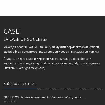
CASE
«A CASE OF SUCCESS»
Мақсади асосии БФОМ - ташаккули муҳити сармоягузории қуллай,
шаффоф ва боэътимод барои сармоягузорони маҳаллӣ ва хориҷӣ.
Аҳдҳое, ки дар толори биржавӣ баста шудаанд, бо кафолати
иҷроиш таъмин шудаанд ва ба ошкоро ва кушода будани савдоҳои
биржавӣ мусоидат мекунанд.
Хабарҳои охирин
30.07.2026 Эълони музоядаи Вомбаргҳои сабзи давлат...
28.07.2026