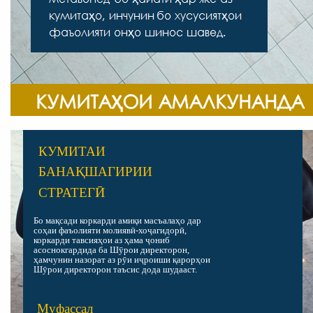
КУМИТАИ
Қ
БАНА
ШАГИРИИ
Ӣ
СТРАТЕГ
Бо мақсади коркарди амиқи масъалаҳо дар
соҳаи фаъолияти молиявӣ-хоҷагидорӣ,
коркарди тавсияҳои аз ҳама ҷониб
асоснокгардида ба Шӯрои директорон,
ҳамчунин назорат аз рӯи иҷроиши қарорҳои
Шӯрои директорон таъсис дода шудааст.
Муфассал