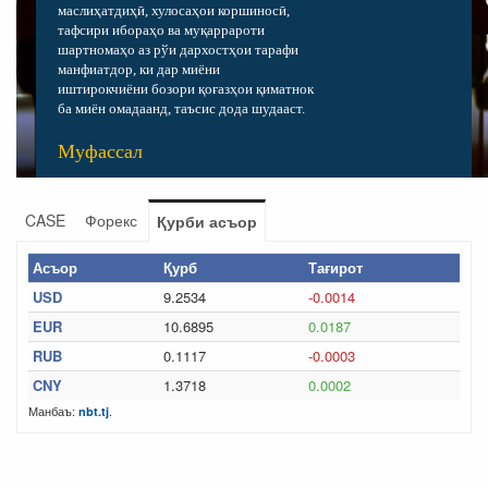
маслиҳатдиҳӣ, хулосаҳои коршиносӣ,
тафсири ибораҳо ва муқаррароти
шартномаҳо аз рўи дархостҳои тарафи
манфиатдор, ки дар миёни
иштирокчиёни бозори қоғазҳои қиматнок
ба миён омадаанд, таъсис дода шудааст.
Муфассал
CASE
Форекс
Қурби асъор
Асъор
Қурб
Тағирот
USD
9.2534
-0.0014
EUR
10.6895
0.0187
RUB
0.1117
-0.0003
CNY
1.3718
0.0002
Манбаъ:
.
nbt.tj