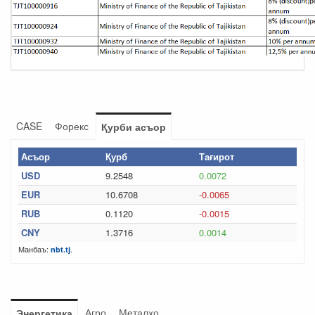
CASE
Форекс
Қурби асъор
Асъор
Қурб
Тағирот
USD
9.2548
0.0072
EUR
10.6708
-0.0065
RUB
0.1120
-0.0015
CNY
1.3716
0.0014
Манбаъ:
.
nbt.tj
Агро
Металхо
Энергетика