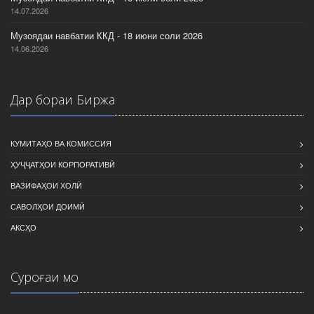
14.07.2026
Музоядаи навбатии ККД - 18 июни соли 2026
14.06.2026
Дар бораи Биржа
КУМИТАҲО ВА КОМИССИЯ
ҲУҶҶАТҲОИ КОРПОРАТИВӢ
ВАЗИФАҲОИ ХОЛӢ
САВОЛҲОИ ДОИМӢ
АКСҲО
Суроғаи мо