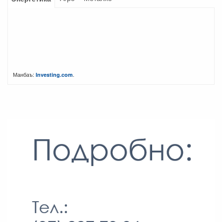
Манбаъ:
.
Investing.com