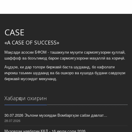
CASE
«A CASE OF SUCCESS»
Мақсади асосии БФОМ - ташаккули муҳити сармоягузории қуллай,
шаффоф ва боэътимод барои сармоягузорони маҳаллӣ ва хориҷӣ.
Аҳдҳое, ки дар толори биржавӣ баста шудаанд, бо кафолати
иҷроиш таъмин шудаанд ва ба ошкоро ва кушода будани савдоҳои
биржавӣ мусоидат мекунанд.
Хабарҳои охирин
30.07.2026 Эълони музоядаи Вомбаргҳои сабзи давлат...
28.07.2026
Музоядаи навбатии ККД - 16 июли соли 2026