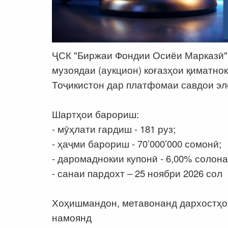
ҶСК "Биржаи Фондии Осиёи Марказӣ" 
музоядаи (аукцион) коғазҳои қиматн
Тоҷикистон дар платфомаи савдои э
Шартҳои барориш:
- мӯҳлати гардиш - 181 руз;
- ҳаҷми барориш - 70’000’000 сомонӣ;
- даромаднокии купонӣ - 6,00% солона
- санаи пардохт – 25 ноябри 2026 сол
Хоҳишмандон, метавонанд дархостҳо
намоянд