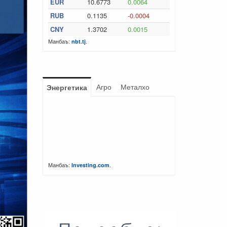
EUR
10.6773
0.0064
RUB
0.1135
-0.0004
CNY
1.3702
0.0015
Манбаъ:
.
nbt.tj
Агро
Металхо
Энергетика
Манбаъ:
.
Investing.com