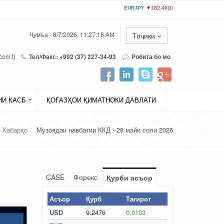
Ҷумъа - 8/7/2026, 11:27:18 AM
Тоҷики
com.tj
Тел/Факс: +992 (37) 227-34-93
Робита бо мо
И КАСБ
ҚОҒАЗҲОИ ҚИМАТНОКИ ДАВЛАТИ
Хабарҳо
Музоядаи навбатии ККД - 28 майи соли 2026
CASE
Форекс
Қурби асъор
Асъор
Қурб
Тағирот
USD
9.2476
0.0103