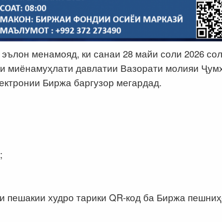
эълон менамояд, ки санаи 28 майи соли 2026 со
оки миёнамуҳлати давлатии Вазорати молияи Ҷум
лектронии Биржа баргузор мегардад.
;
и пешакии худро тарики QR-код ба Биржа пешни