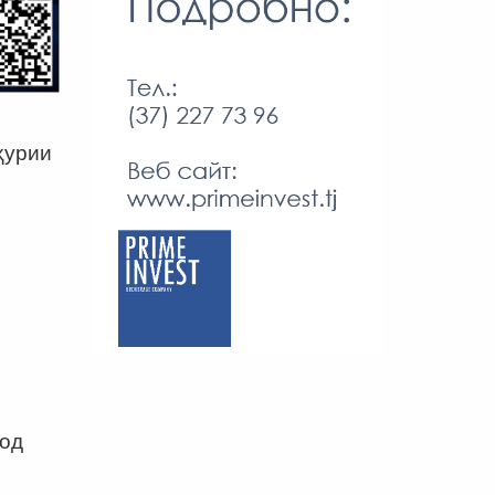
л
ҳурии
ҳод