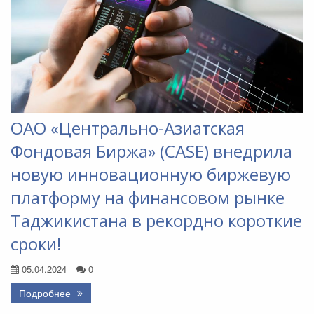
ОАО «Центрально-Азиатская
Фондовая Биржа» (CASE) внедрила
новую инновационную биржевую
платформу на финансовом рынке
Таджикистана в рекордно короткие
сроки!
05.04.2024
0
Подробнее