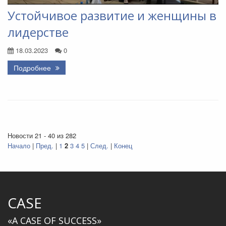
Устойчивое развитие и женщины в
лидерстве
18.03.2023
0
Подробнее
Новости 21 - 40 из 282
Начало
|
Пред.
|
1
2
3
4
5
|
След.
|
Конец
CASE
«A CASE OF SUCCESS»