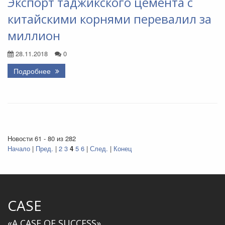
Экспорт таджикского цемента с
китайскими корнями перевалил за
миллион
28.11.2018
0
Подробнее
Новости 61 - 80 из 282
Начало
|
Пред.
|
2
3
4
5
6
|
След.
|
Конец
CASE
«A CASE OF SUCCESS»